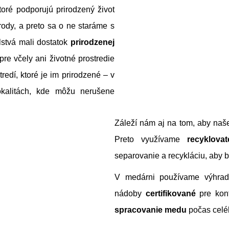
u
oré podporujú prirodzený život
n
rody, a preto sa o ne staráme s
á
lstvá mali dostatok
prirodzenej
s
re včely ani životné prostredie
redí, ktoré je im prirodzené – v
okalitách, kde môžu nerušene
Záleží nám aj na tom, aby na
Preto využívame
recyklovat
separovanie a recykláciu, aby 
V medárni používame výhr
nádoby
certifikované
pre kon
spracovanie medu
počas celé