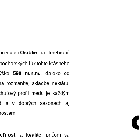
mi
v obci
Osrblie
, na Horehroní.
V
 podhorských lúk tohto krásneho
i
výške
590 m.n.m.
, ďaleko od
t
na rozmanitej skladbe nektáru,
a
 chuťový profil medu je každým
j
d
a v dobrých sezónach aj
nosťami.
t
e
eľnosti
a
kvalite
, pričom sa