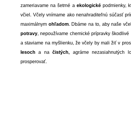
zameriavame na šetrné a
ekologické
podmienky, kt
včiel. Včely vnímame ako nenahraditeľnú súčasť prí
maximálnym
ohľadom
. Dbáme na to, aby naše vče
potravy
, nepoužívame chemické prípravky škodlivé p
a staviame na myšlienku, že včely by mali žiť v prost
lesoch
a na
čistých,
agrárne nezasiahnutých l
prosperovať.