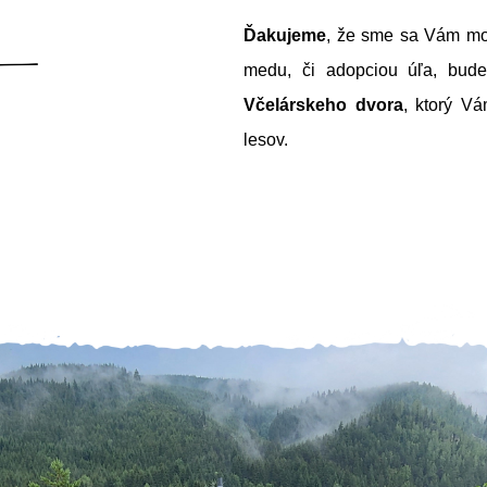
Ďakujeme
, že sme sa Vám moh
medu, či adopciou úľa, bude
Včelárskeho dvora
, ktorý Vá
lesov.