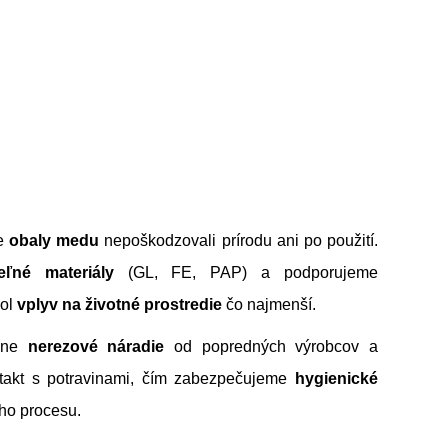
še
obaly medu
nepoškodzovali prírodu ani po použití.
eľné materiály
(GL, FE, PAP) a podporujeme
bol
vplyv na životné prostredie
čo najmenší.
adne
nerezové náradie
od popredných výrobcov a
takt s potravinami, čím zabezpečujeme
hygienické
ho procesu.