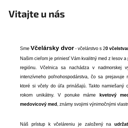
Vitajte u nás
Včelársky dvor
Sme
- včelárstvo s 2
0 včelstva
Našim cieľom je priniesť Vám kvalitný med z lesov a
regiónu. Včelnica sa nachádza v nadmorskej 
intenzívneho poľnohospodárstva, čo sa prejavuje 
ktoré si včely do úľa prinášajú. Takto namiešaný
rokom unikátny. V ponuke máme
kvetový me
medovicový med
, známy svojimi výnimočnými vlast
Náš prístup k včeláreniu je založený na
udržat